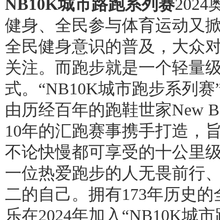
NB10K城市路跑系列赛
202
健身、全民参与体育运动又
全民健身意识的普及，大众
关注。而跑步就是一个轻量
式。“NB10K城市跑步系列
由历经百年的跑鞋世家New B
10年的汇跑赛事携手打造，
不论快慢都可享受的十公里
一位热爱跑步的人无畏前行
二的自己。拥有173年历史
乐在2024年加入“NB10K