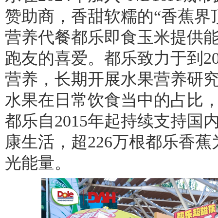
赞助商，香甜软糯的“香蕉界
营养代餐都乐即食玉米提供
跑友的喜爱。都乐致力于到20
营养，长期开展水果营养研
水果在日常饮食当中的占比
都乐自2015年起持续支持国
康生活，超226万根都乐香
光能量。