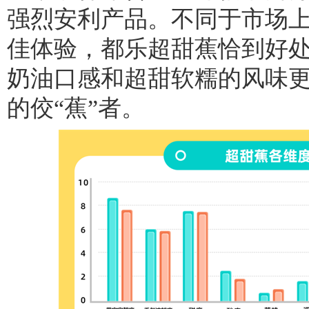
强烈安利产品。不同于市场
佳体验，都乐超甜蕉恰到好
奶油口感和超甜软糯的风味
的佼“蕉”者。