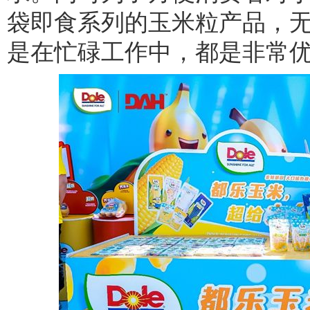
袋即食系列的玉米粒产品，
是在忙碌工作中，都是非常